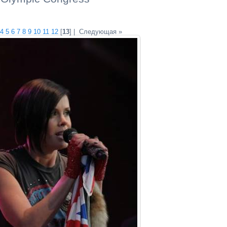
4
5
6
7
8
9
10
11
12
[
13
] |
Следующая »