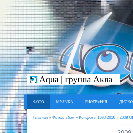
Aqua | группа Аква
ФОТО
МУЗЫКА
БИОГРАФИЯ
ДИСКО
Главная
»
Фотоальбом
»
Концерты 1998-2018
»
2009 O
2009