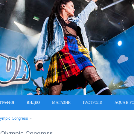
ГРАФИЯ
ВИДЕО
МАГАЗИН
ГАСТРОЛИ
AQUA В Р
lympic Congress
»
 Olympic Congress