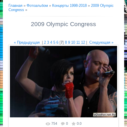
Главная
»
Фотоальбом
»
Концерты 1998-2018
»
2009 Olympic
Congress
»
2009 Olympic Congress
« Предыдущая
|
2
3
4
5
6
[
7
]
8
9
10
11
12
|
Следующая »
754
0
0.0
Размер фотографии:
639x426
/ 36.8Kb