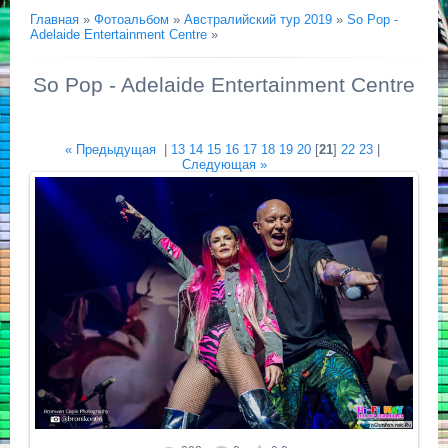
Главная
»
Фотоальбом
»
Австралийский тур 2019
»
So Pop -
Adelaide Entertainment Centre
»
So Pop - Adelaide Entertainment Centre
« Предыдущая
|
13
14
15
16
17
18
19
20
[
21
]
22
23
|
Следующая »