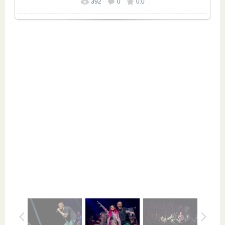
392
0
0.0
Размер фотографии:
1200x800
/ 297.1Kb