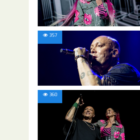
357
360