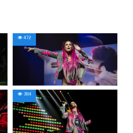
472
384