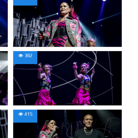
382
415