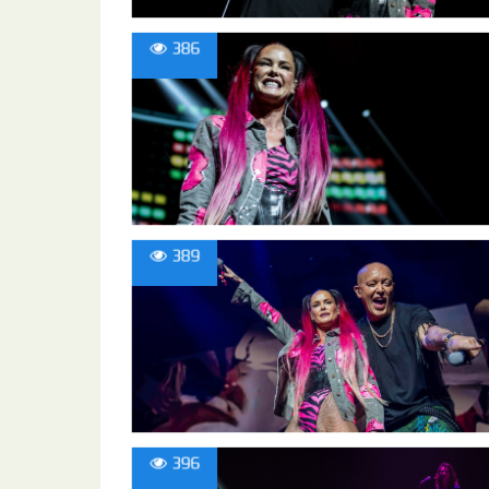
386
389
396