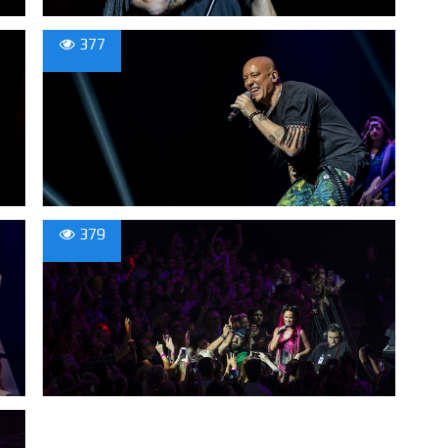
377
379