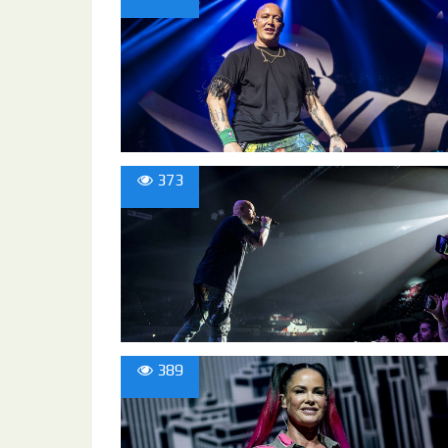
373
389