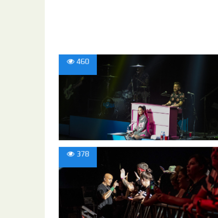
460
378