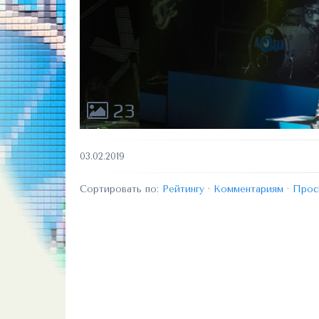
23
03.02.2019
Сортировать по:
Рейтингу
·
Комментариям
·
Прос