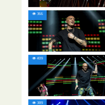
366
409
389