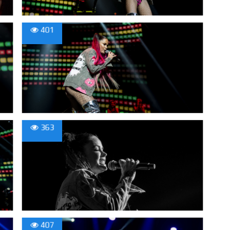
401
363
407