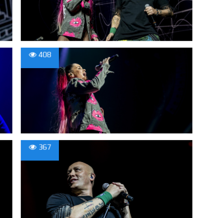
408
367