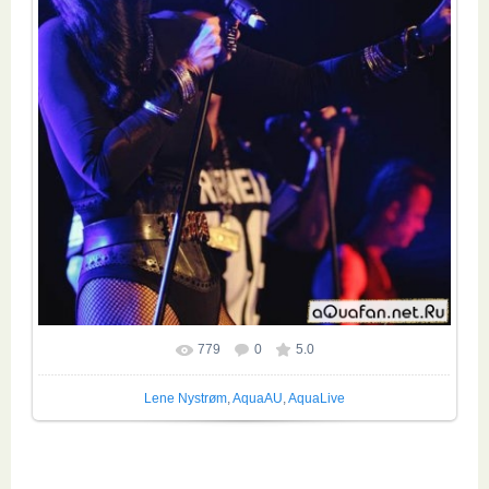
779
0
5.0
Lene Nystrøm
,
AquaAU
,
AquaLive