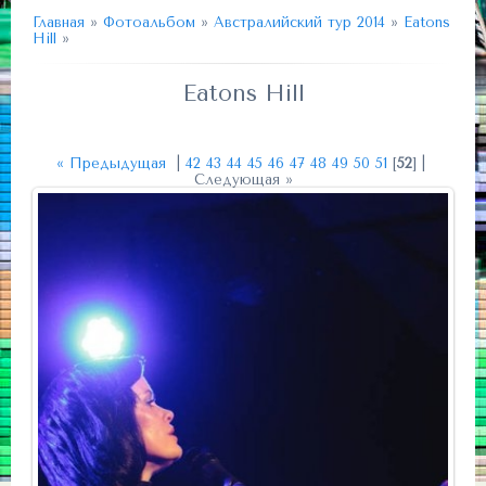
Главная
»
Фотоальбом
»
Австралийский тур 2014
»
Eatons
Hill
»
Eatons Hill
« Предыдущая
|
42
43
44
45
46
47
48
49
50
51
[
52
] |
Следующая »