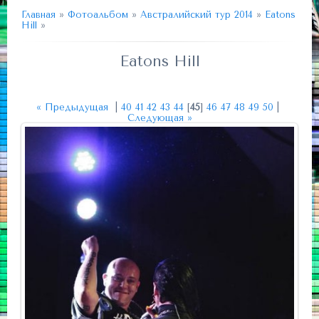
Главная
»
Фотоальбом
»
Австралийский тур 2014
»
Eatons
Hill
»
Eatons Hill
« Предыдущая
|
40
41
42
43
44
[
45
]
46
47
48
49
50
|
Следующая »