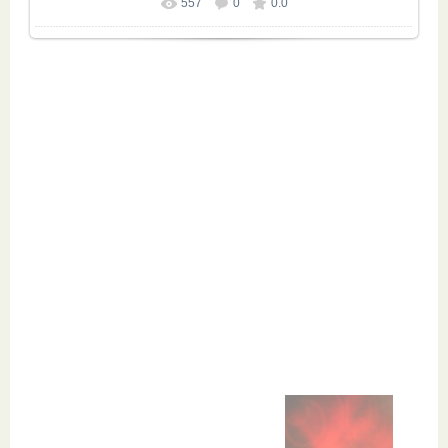
557
0
0.0
Размер фотографии:
1024x680
/ 148.3Kb