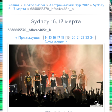
Главная
»
Фотоальбом
»
Австралийский тур 2012
»
Sydney
16, 17 марта
» 6858855570_bfbc4c465c_b
Sydney 16, 17 марта
6858855570_bfbc4c465c_b
« Предыдущая
|
14
15
16
17
18
[
19
]
20
21
22
23
24
|
Следующая »