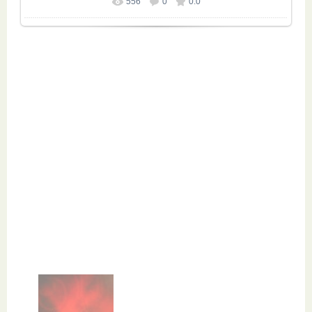
556
0
0.0
Размер фотографии:
1024x680
/ 142.2Kb