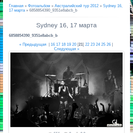
Главная
»
Фотоальбом
»
Австралийский тур 2012
»
Sydney 16,
17 марта
» 6858854390_9351e8abcb_b
Sydney 16, 17 марта
6858854390_9351e8abcb_b
« Предыдущая
|
16
17
18
19
20
[
21
]
22
23
24
25
26
|
Следующая »