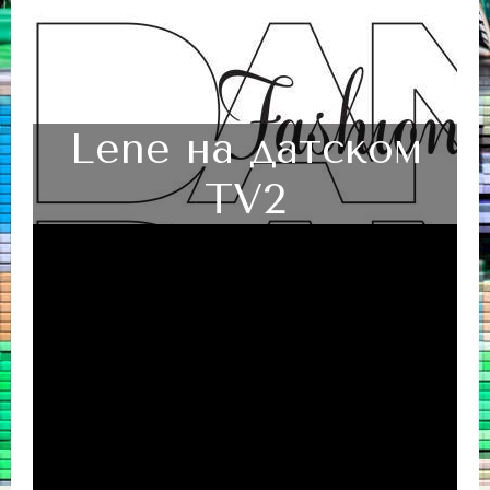
Lene на датском
TV2