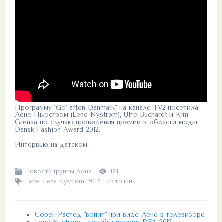
Программу "Go' aften Danmark" на канале TV2 посетила
Лене Ньюстром (Lene Nystrøm), Uffe Buchardt и Kim
Grenaa по случаю проведения премии в области моды
Dansk Fashion Award 2012.
Интервью на датском.
Новости группы Aqua
1124
Lene
,
Lene Nystrøm
,
2012
Источник
Сорен Растед "вопит" при виде Лене в телевизоре
Lene Nystrøm - хозяйка премии DFA 2012