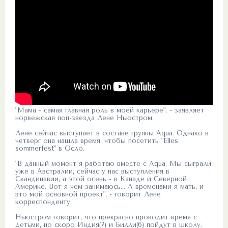
"Мама - самая главная роль в моей карьере", - заявляет
норвежская поп-звезда Лене Ньюстром.
Лене сейчас выступает в составе группы Aqua. Однако в
четверг она нашла время, чтобы посетить "Elles
sommerfest" в Осло.
"В данный момент я работаю вместе с Aqua. Мы сыграли
уже в Австралии, сейчас у нас выступления в
Скандинавии, а этой осень - в Канаде и Северной
Америке. Вот я чем занимаюсь... А временами я мать, и
это мой основной проект", - говорит Лене
корреспонденту.
Ньюстром говорит, что прекрасно проводит время с
детьми, но скоро Индия(7) и Билли(6) пойдут в школу.