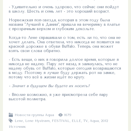
- Удивительно и очень здорово, что сейчас они пойдут
в школу. Шесть и семь лет - это хороший возраст.
Норвежская поп-звезда, которая в этом году была
названа "Лучшей в Дании", пришла на вечеринку в платье
с прозрачным верхом и глубоким декольте.
Когда-то Лене спрашивали о том, есть ли то, что она не
хочет делать. Она ответила, что никогда не появится на
красной дорожке в обуви Buffalo. Теперь она может
взять свои слова обратно.
- Есть вещи, о них я говорила долгое время, которые я
никогда не надену. Пару лет назад я заикнулась, что не
надену обувь от Buffalo, которые сегодня возвращаются
в моду. Поэтому я лучше буду держать рот на замке,
потому что всё в жизни идёт по кругу.
- Значит в будущем Вы будете их носить?
- Вполне возможно, я уже присмотрела себе пару
высотой полметра.
Новости группы Aqua
1679
Lene
,
Lene Nystrøm
,
FESTIVAL
,
ELLE
,
TV
,
Aqua
,
2012
Источник