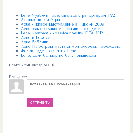
Lene Nystrøm поцеловалась с репортёром TV2
2 новые песни Aqua
Aqua - живое выступление в Тиволи 2009
Лене: самое главное в жизни - это дети
Lene Nystrøm - хозяйка премии DFA 2012
Лене в Голосе
Aqua-баблинг
Лене Ньюстром: настала моя очередь побеждать
Феликс идет в гости к Lene
Lene: Если бы мир не был невыносим...
Всего комментариев
:
0
Войдите:
ОТПРАВИТЬ