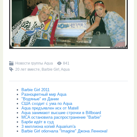
Новости группы Aqua
841
20 лет вместе
,
Barbie Girl
,
Aqua
Barbie Girl 2011
Разноцветный мир Aqua
"Водяные" из Дании
США сходит с ума по Aqua
Aqua предъявлен иск от Matell
Aqua занимают высшие строчки в Billboard
MCA остановила распространение "Barbie"
Барби идёт в суд
3 миллиона копий Aquarium'а
Barbie Girl обогнала "Imagine" Джона Леннона!