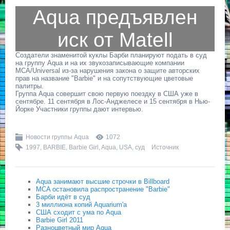
Aqua предъявлен
иск от Matell
Создатели знаменитой куклы Барби планируют подать в суд
на группу Aqua и на их звукозаписывающие компании
MCA/Universal из-за нарушения закона о защите авторских
прав на название "Barbie" и на сопутствующие цветовые
палитры.
Группа Aqua совершит свою первую поездку в США уже в
сентябре. 11 сентября в Лос-Анджелесе и 15 сентября в Нью-
Йорке Участники группы дают интервью.
Новости группы Aqua
1072
1997
,
BARBIE
,
Barbie Girl
,
Aqua
,
USA
,
суд
Источник
Aqua занимают высшие строчки в Billboard
MCA остановила распространение "Barbie"
Барби идёт в суд
3 миллиона копий Aquarium'а
США сходит с ума по Aqua
Barbie Girl 2011
Разноцветный мир Aqua