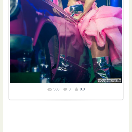
560
0
0.0
Размер фотографии:
640x960
/ 163.4Kb