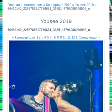
Главная
»
Фотоальбом
»
Концерты с 2019
»
Yousee 2019
»
56439140_2256785317736681_3685143796086996992_n
Yousee 2019
56439140_2256785317736681_3685143796086996992_n
« Предыдущая
|
2
3
4
5
6
[
7
]
8
9
10
11
12
|
Следующая »