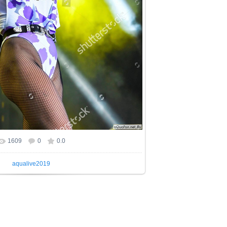
1609
0
0.0
 фотографии:
1045x1500
/ 567.2Kb
aqualive2019