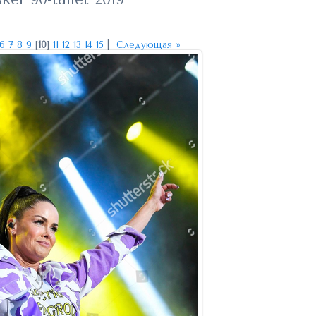
6
7
8
9
[
10
]
11
12
13
14
15
|
Следующая »