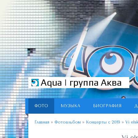
Aqua | группа Аква
ФОТО
МУЗЫКА
БИОГРАФИЯ
Д
Главная
»
Фотоальбом
»
Концерты с 2019
»
Vi els
Vi el