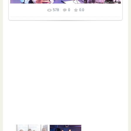
578
0
0.0
Размер фотографии:
720x537
/ 84.0Kb