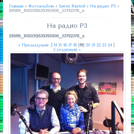
Главная
»
Фотоальбом
»
Søren Rasted
»
На радио P3
»
299119_10150312639395906_53792378_n
На радио P3
299119_10150312639395906_53792378_n
« Предыдущая
|
14
15
16
17
18
[
19
]
20
21
22
23
24
|
Следующая »