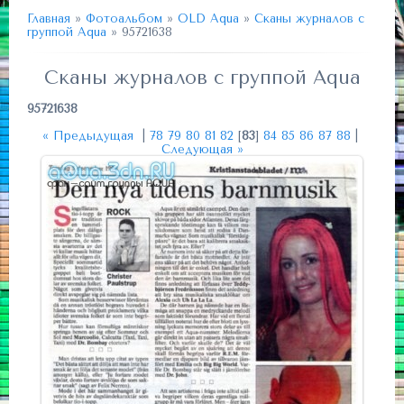
Главная
»
Фотоальбом
»
OLD Aqua
»
Сканы журналов с
группой Aqua
» 95721638
Сканы журналов с группой Aqua
95721638
« Предыдущая
|
78
79
80
81
82
[
83
]
84
85
86
87
88
|
Следующая »