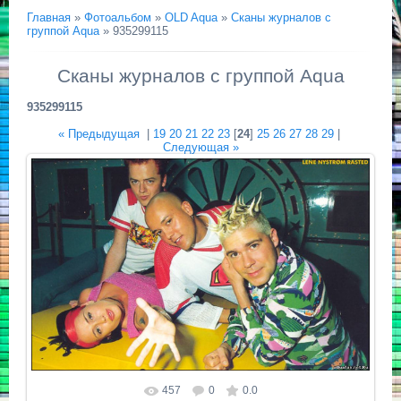
Главная
»
Фотоальбом
»
OLD Aqua
»
Сканы журналов с
группой Aqua
» 935299115
Сканы журналов с группой Aqua
935299115
« Предыдущая
|
19
20
21
22
23
[
24
]
25
26
27
28
29
|
Следующая »
457
0
0.0
Размер фотографии:
1024x643
/ 102.8Kb