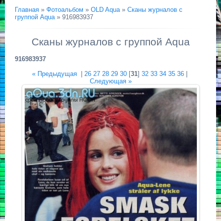
Главная
»
Фотоальбом
»
OLD Aqua
»
Сканы журналов с
группой Aqua
» 916983937
Сканы журналов с группой Aqua
916983937
« Предыдущая
|
26
27
28
29
30
[
31
]
32
33
34
35
36
|
Следующая »