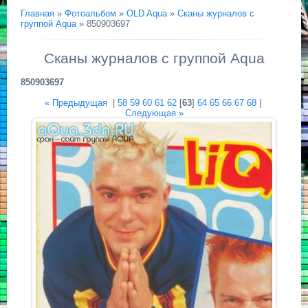
Главная
»
Фотоальбом
»
OLD Aqua
»
Сканы журналов с
группой Aqua
» 850903697
Сканы журналов с группой Aqua
850903697
« Предыдущая
|
58
59
60
61
62
[
63
]
64
65
66
67
68
|
Следующая »