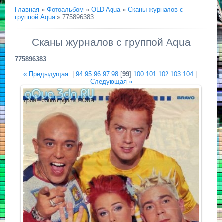
Главная
»
Фотоальбом
»
OLD Aqua
»
Сканы журналов с
группой Aqua
» 775896383
Сканы журналов с группой Aqua
775896383
« Предыдущая
|
94
95
96
97
98
[
99
]
100
101
102
103
104
|
Следующая »