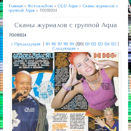
Главная
»
Фотоальбом
»
OLD Aqua
»
Сканы журналов с
группой Aqua
» 713018824
Сканы журналов с группой Aqua
713018824
« Предыдущая
|
115
116
117
118
119
[
120
]
121
122
123
124
125
|
Следующая »