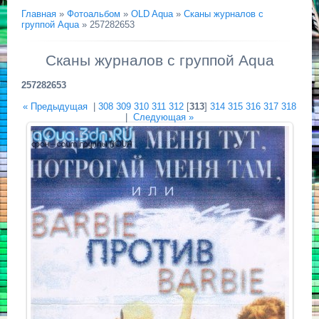
Главная
»
Фотоальбом
»
OLD Aqua
»
Сканы журналов с
группой Aqua
» 257282653
Сканы журналов с группой Aqua
257282653
« Предыдущая
|
308
309
310
311
312
[
313
]
314
315
316
317
318
|
Следующая »