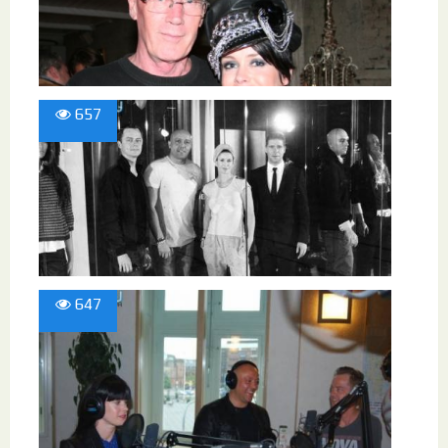
657
647