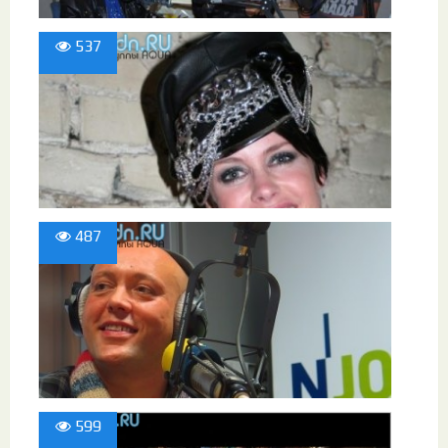
537
487
599