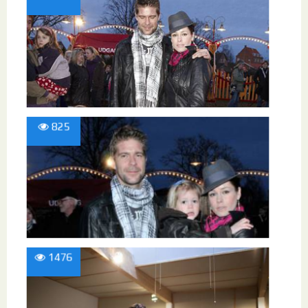
825
1476