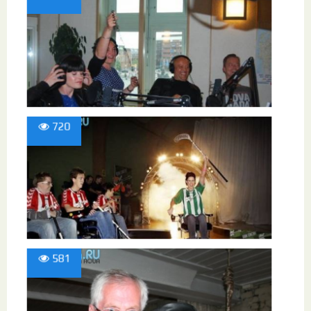
720
581