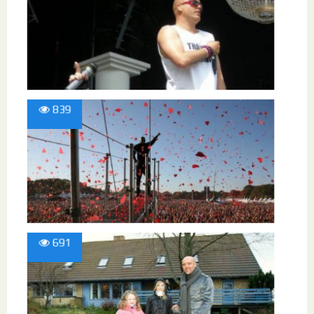
839
691