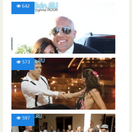
642
573
597