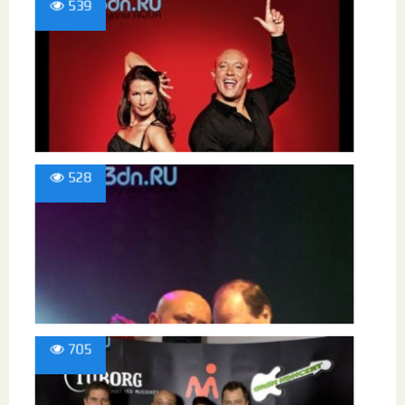
539
528
705