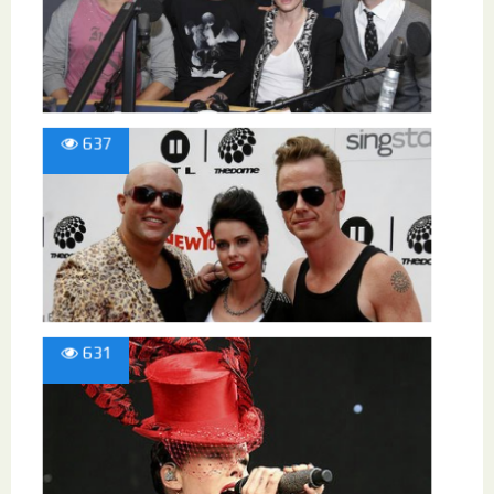
637
631