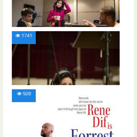
1741
928