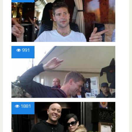
991
1881