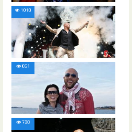
1018
861
788