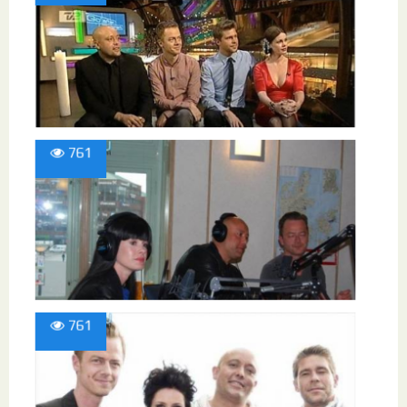
761
761