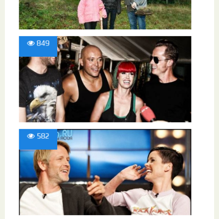
849
582