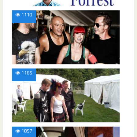
1110
1165
1057