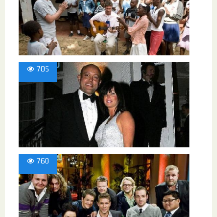
705
760