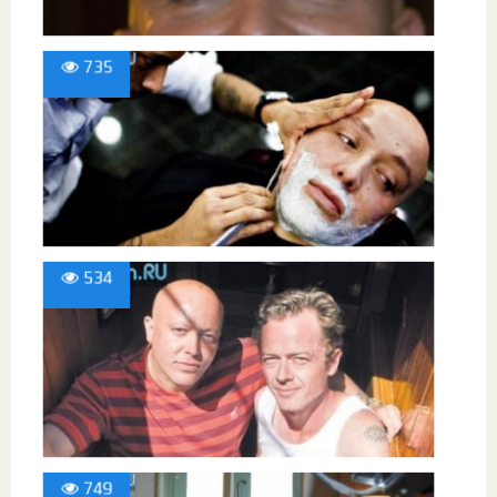
735
534
749