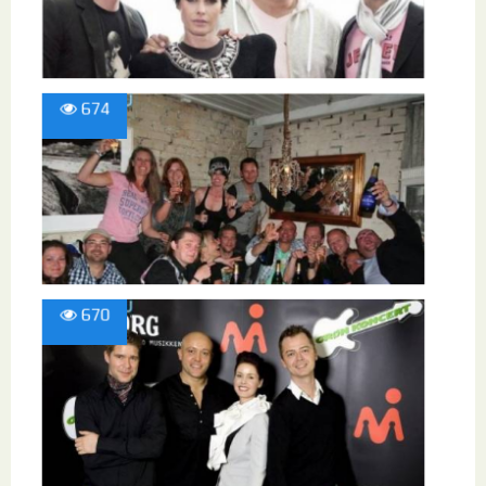
674
670