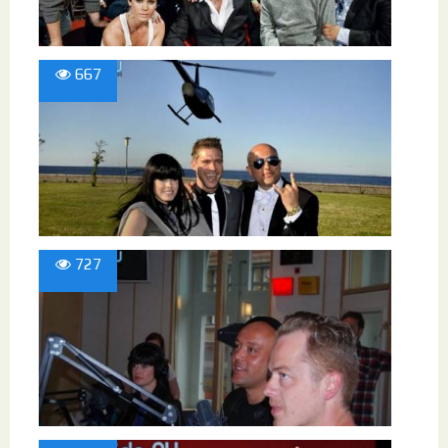
667
727