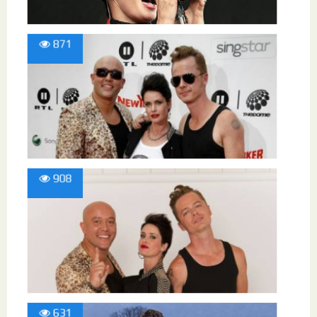
871
908
631