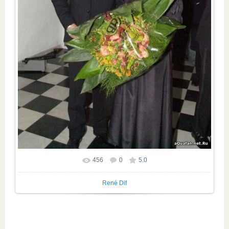
456
0
5.0
Размер фотографии:
620x945
/ 134.0Kb
René Dif