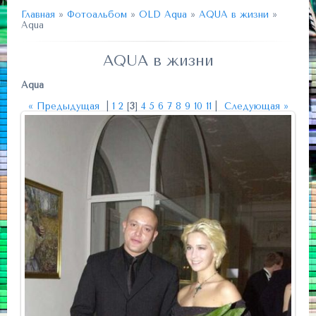
Главная
»
Фотоальбом
»
OLD Aqua
»
AQUA в жизни
»
Aqua
AQUA в жизни
Aqua
« Предыдущая
|
1
2
[
3
]
4
5
6
7
8
9
10
11
|
Следующая »