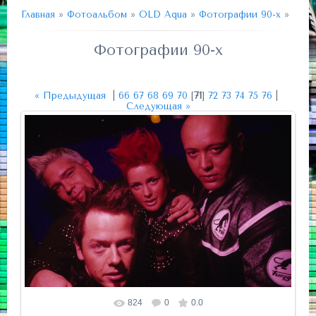
Главная
»
Фотоальбом
»
OLD Aqua
»
Фотографии 90-х
»
Фотографии 90-х
« Предыдущая
|
66
67
68
69
70
[
71
]
72
73
74
75
76
|
Следующая »
824
0
0.0