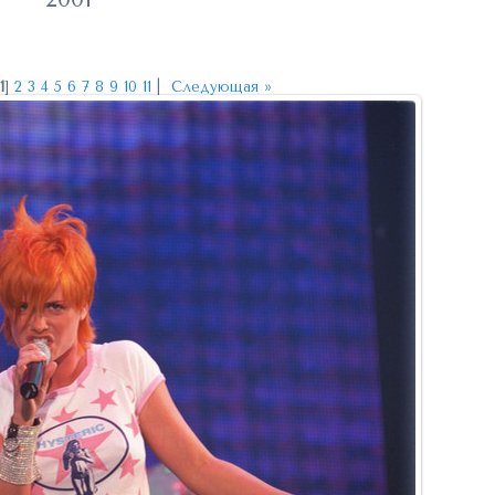
[
1
]
2
3
4
5
6
7
8
9
10
11
|
Следующая »