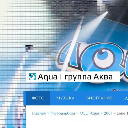
Aqua | группа Аква
ФОТО
МУЗЫКА
БИОГРАФИЯ
Д
Главная
»
Фотоальбом
»
OLD Aqua
»
2001
» Lene 