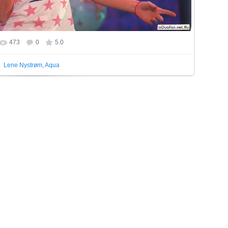
473
0
5.0
 фотографии:
1350x900
/ 1948.5Kb
Lene Nystrøm
,
Aqua