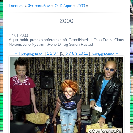
Главная
»
Фотоальбом
»
OLD Aqua
»
2000
»
2000
17.01.2000
Aqua holdt pressekonferanse på GrandHotell i Oslo.Fra v Claus
Noreen,Lene Nystrøm,Rene Dif og Søren Rasted
« Предыдущая
|
1
2
3
4
[
5
]
6
7
8
9
10
11
|
Следующая »