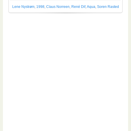
Lene Nystrøm
,
1998
,
Claus Norreen
,
René Dif
,
Aqua
,
Soren Rasted