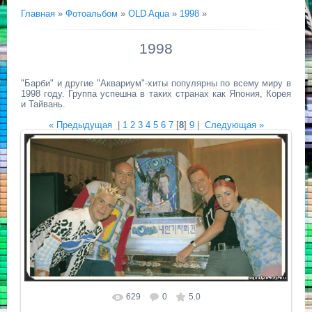
Главная
»
Фотоальбом
»
OLD Aqua
»
1998
»
1998
"Барби" и другие "Аквариум"-хиты популярны по всему миру в
1998 году. Группа успешна в таких странах как Япония, Корея
и Тайвань.
« Предыдущая
|
1
2
3
4
5
6
7
[
8
]
9
|
Следующая »
629
0
5.0
Размер фотографии:
731x411
/ 102.3Kb