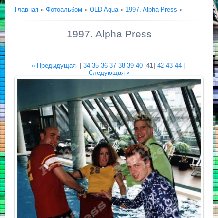
Главная
»
Фотоальбом
»
OLD Aqua
»
1997. Alpha Press
»
1997. Alpha Press
« Предыдущая
|
34
35
36
37
38
39
40
[
41
]
42
43
44
|
Следующая »