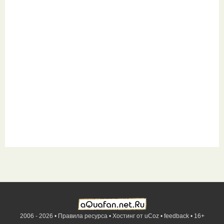
2006 - 2026 •
Правила ресурса
•
Хостинг от
uCoz
•
feedback
•
16+