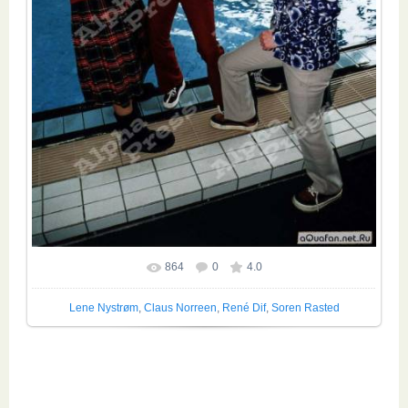
864
0
4.0
Размер фотографии:
628x925
/ 279.3Kb
Lene Nystrøm
,
Claus Norreen
,
René Dif
,
Soren Rasted