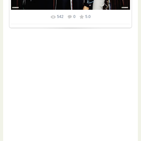
542
0
5.0
Размер фотографии:
2500x1897
/ 2055.9Kb