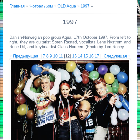
Главная
»
Фотоальбом
»
OLD Aqua
»
1997
»
1997
Danish-Norwegian pop group Aqua, 17th October 1997. From left to
right, they are guitarist Soren Rasted, vocalists Lene Nystrom and
Rene Dif, and keyboardist Claus Norreen. (Photo by Tim Roney
« Предыдущая
|
7
8
9
10
11
[
12
]
13
14
15
16
17
|
Следующая »