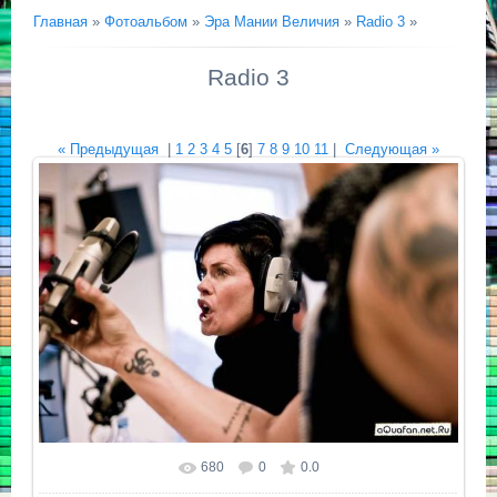
Главная
»
Фотоальбом
»
Эра Мании Величия
»
Radio 3
»
Radio 3
« Предыдущая
|
1
2
3
4
5
[
6
]
7
8
9
10
11
|
Следующая »
680
0
0.0
Размер фотографии:
745x496
/ 84.6Kb