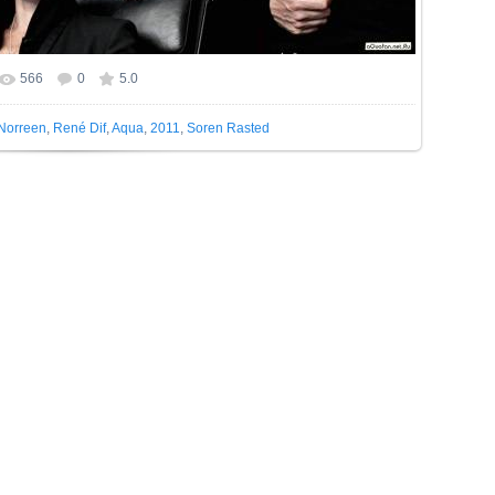
566
0
5.0
 фотографии:
2048x1228
/ 349.5Kb
Norreen
,
René Dif
,
Aqua
,
2011
,
Soren Rasted