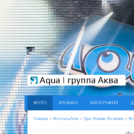
Aqua | группа Аква
ФОТО
МУЗЫКА
БИОГРАФИЯ
Д
Главная
»
Фотоальбом
»
Эра Мании Величия
»
Фо
Фо