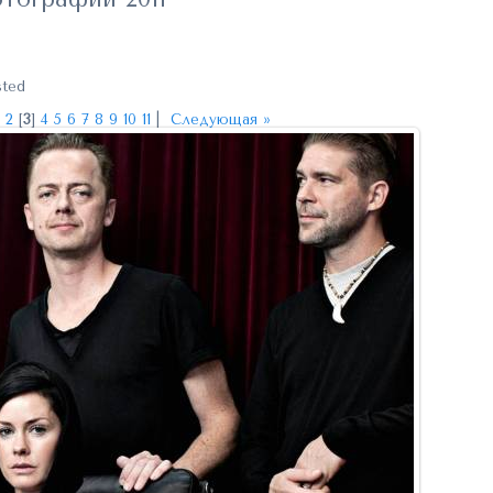
sted
1
2
[
3
]
4
5
6
7
8
9
10
11
|
Следующая »