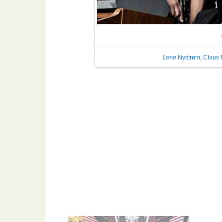
Размер
Lene Nystrøm
,
Claus 