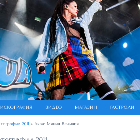
ИСКОГРАФИЯ
ВИДЕО
МАГАЗИН
ГАСТРОЛИ
тографии 2011
» Аква: Мания Величия
тографии 2011