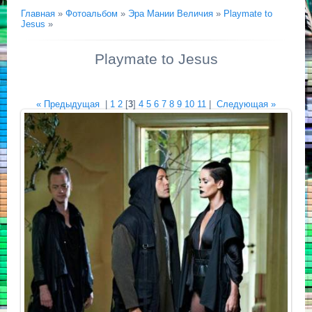
Главная
»
Фотоальбом
»
Эра Мании Величия
»
Playmate to
Jesus
»
Playmate to Jesus
« Предыдущая
|
1
2
[
3
]
4
5
6
7
8
9
10
11
|
Следующая »