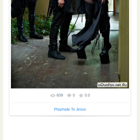
609
0
0.0
Размер фотографии:
532x800
/ 139.9Kb
Playmate To Jesus