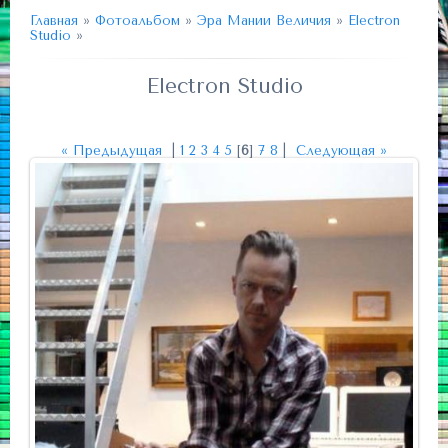
Главная
»
Фотоальбом
»
Эра Мании Величия
»
Electron
Studio
»
Electron Studio
« Предыдущая
|
1
2
3
4
5
[
6
]
7
8
|
Следующая »