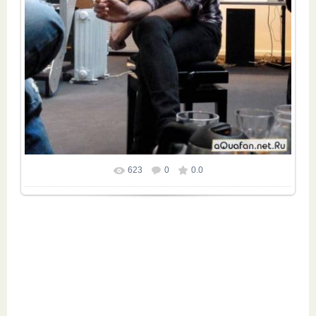
623
0
0.0
Размер фотографии:
480x640
/ 107.7Kb