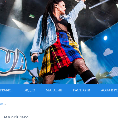
ГРАФИЯ
ВИДЕО
МАГАЗИН
ГАСТРОЛИ
AQUA В Р
am
»
BandCam