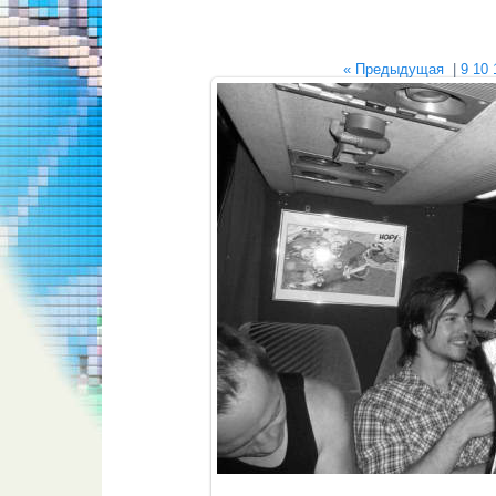
« Предыдущая
|
9
10