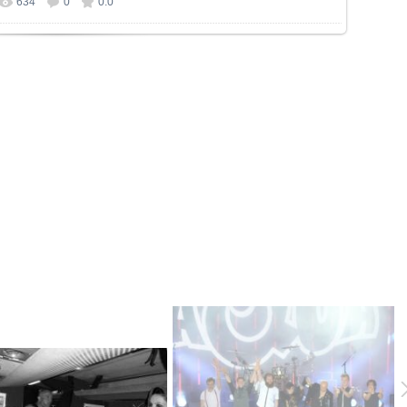
634
0
0.0
р фотографии:
1000x563
/ 188.9Kb