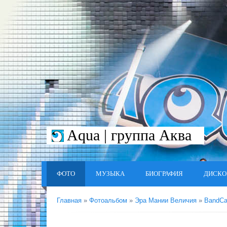
Aqua | группа Аква
ФОТО
МУЗЫКА
БИОГРАФИЯ
ДИСКО
Главная
»
Фотоальбом
»
Эра Мании Величия
»
BandC