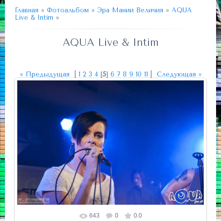
Главная
»
Фотоальбом
»
Эра Мании Величия
»
AQUA
Live & Intim
»
AQUA Live & Intim
« Предыдущая
|
1
2
3
4
[
5
]
6
7
8
9
10
11
|
Следующая »
643
0
0.0
Размер фотографии:
800x535
/ 92.8Kb