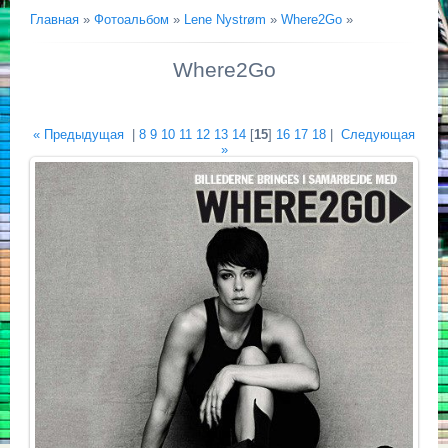
Главная
»
Фотоальбом
»
Lene Nystrøm
»
Where2Go
»
Where2Go
« Предыдущая
|
8
9
10
11
12
13
14
[
15
]
16
17
18
|
Следующая
»