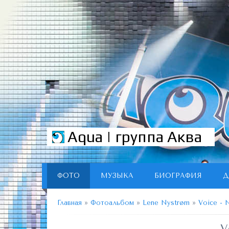
Aqua | группа Аква
ФОТО
МУЗЫКА
БИОГРАФИЯ
Д
Главная
»
Фотоальбом
»
Lene Nystrøm
»
Voice - 
V