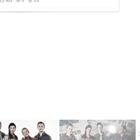
903
0
0.0
ер фотографии:
680x382
/ 66.5Kb