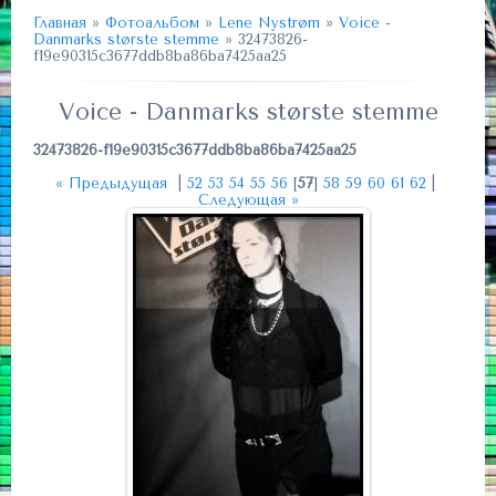
Главная
»
Фотоальбом
»
Lene Nystrøm
»
Voice -
Danmarks største stemme
» 32473826-
f19e90315c3677ddb8ba86ba7425aa25
Voice - Danmarks største stemme
32473826-f19e90315c3677ddb8ba86ba7425aa25
« Предыдущая
|
52
53
54
55
56
[
57
]
58
59
60
61
62
|
Следующая »