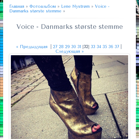
Главная
»
Фотоальбом
»
Lene Nystrøm
»
Voice -
Danmarks største stemme
»
Voice - Danmarks største stemme
« Предыдущая
|
27
28
29
30
31
[
32
]
33
34
35
36
37
|
Следующая »