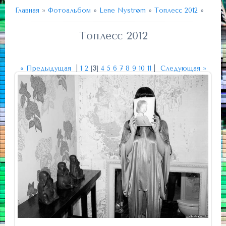
Главная
»
Фотоальбом
»
Lene Nystrøm
»
Топлесс 2012
»
Топлесс 2012
« Предыдущая
|
1
2
[
3
]
4
5
6
7
8
9
10
11
|
Следующая »