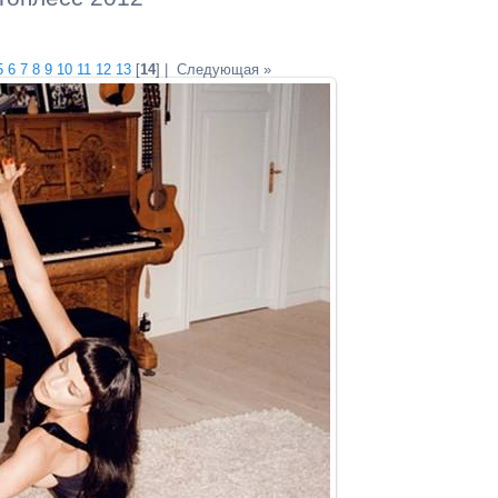
5
6
7
8
9
10
11
12
13
[
14
] |
Следующая »