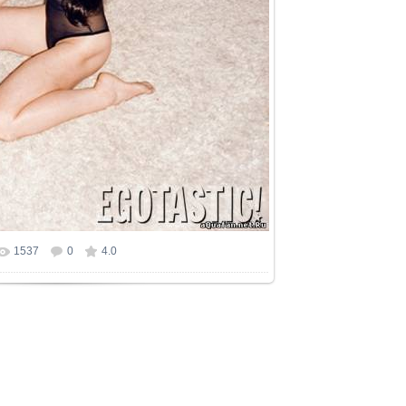
1537
0
4.0
р фотографии:
675x900
/ 446.2Kb