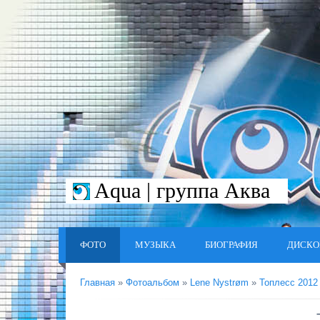
Aqua | группа Аква
ФОТО
МУЗЫКА
БИОГРАФИЯ
ДИСКО
Главная
»
Фотоальбом
»
Lene Nystrøm
»
Топлесс 2012