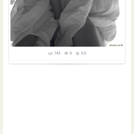
743
0
5.0
Размер фотографии:
1063x1240
/ 366.7Kb