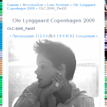
Главная
»
Фотоальбом
»
Lene Nystrøm
»
Ole Lynggaard
Copenhagen 2009
» OLC-2009_Part33
Ole Lynggaard Copenhagen 2009
OLC-2009_Part33
« Предыдущая
|
1
2
3
4
[
5
]
6
7
8
9
10
11
|
Следующая »