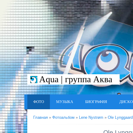
Aqua | группа Аква
ФОТО
МУЗЫКА
БИОГРАФИЯ
ДИСКО
Главная
»
Фотоальбом
»
Lene Nystrøm
»
Ole Lynggaar
Ole Lyng