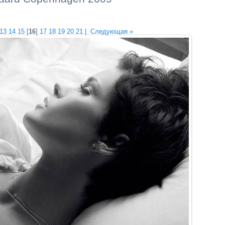
13
14
15
[
16
]
17
18
19
20
21
|
Следующая »