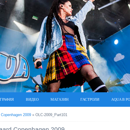
ГРАФИЯ
ВИДЕО
МАГАЗИН
ГАСТРОЛИ
AQUA В Р
d Copenhagen 2009
» OLC-2009_Part101
gaard Copenhagen 2009