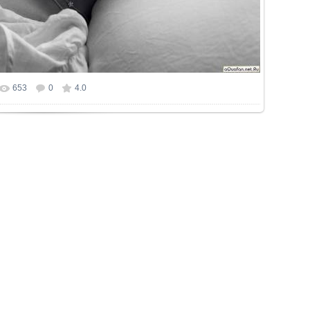
653
0
4.0
 фотографии:
1627x1240
/ 837.6Kb