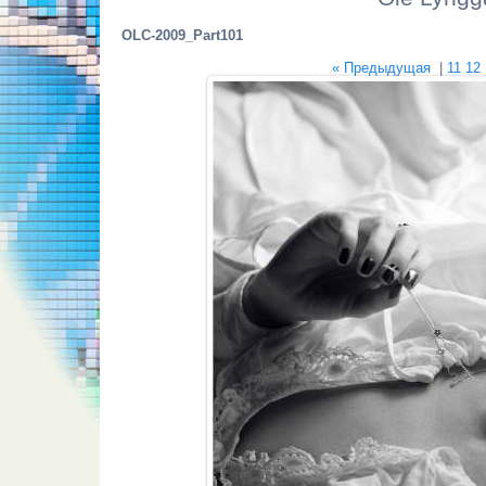
OLC-2009_Part101
« Предыдущая
|
11
12