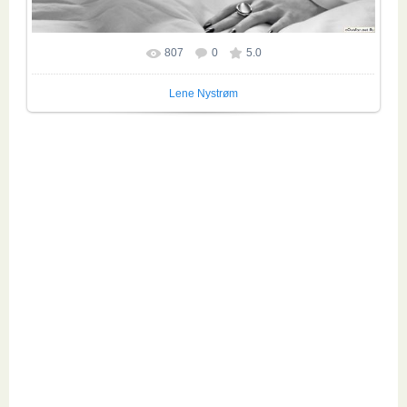
807
0
5.0
Размер фотографии:
1524x1240
/ 663.8Kb
Lene Nystrøm