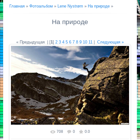
Главная
»
Фотоальбом
»
Lene Nystrøm
»
На природе
»
На природе
« Предыдущая
| [
1
]
2
3
4
5
6
7
8
9
10
11
|
Следующая »
708
0
0.0
Размер фотографии:
2048x1365
/ 674.8Kb