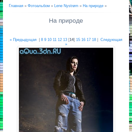
Главная
»
Фотоальбом
»
Lene Nystrøm
»
На природе
»
На природе
« Предыдущая
|
8
9
10
11
12
13
[
14
]
15
16
17
18
|
Следующая
»