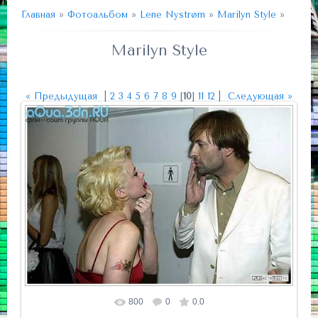
Главная
»
Фотоальбом
»
Lene Nystrøm
»
Marilyn Style
»
Marilyn Style
« Предыдущая
|
2
3
4
5
6
7
8
9
[
10
]
11
12
|
Следующая »
800
0
0.0