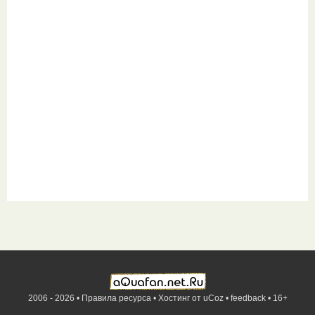
2006 - 2026 •
Правила ресурса
•
Хостинг от
uCoz
•
feedback
•
16+