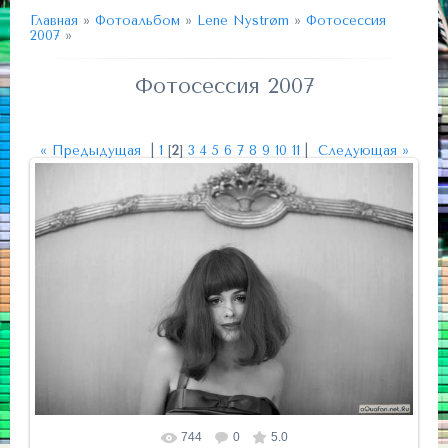
Главная
»
Фотоальбом
»
Lene Nystrøm
»
Фотосессия
2007
»
Фотосессия 2007
« Предыдущая
|
1
[
2
]
3
4
5
6
7
8
9
10
11
|
Следующая »
744
0
5.0
Размер фотографии:
1000x667
/ 84.0Kb